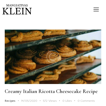
Creamy Italian Ricotta Cheesecake Recipe
Recipes
14/05/2020
572
Views
0
Likes
0
Comments