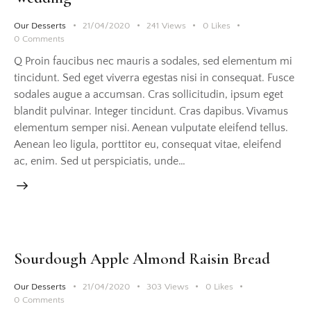
Our Desserts
21/04/2020
241
Views
0
Likes
0
Comments
Q Proin faucibus nec mauris a sodales, sed elementum mi
tincidunt. Sed eget viverra egestas nisi in consequat. Fusce
sodales augue a accumsan. Cras sollicitudin, ipsum eget
blandit pulvinar. Integer tincidunt. Cras dapibus. Vivamus
elementum semper nisi. Aenean vulputate eleifend tellus.
Aenean leo ligula, porttitor eu, consequat vitae, eleifend
ac, enim. Sed ut perspiciatis, unde…
Sourdough Apple Almond Raisin Bread
Our Desserts
21/04/2020
303
Views
0
Likes
0
Comments