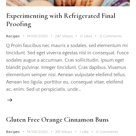
Experimenting with Refrigerated Final
Proofing
Recipes
14/05/2020
287
Views
0
Likes
0
Comments
Q Proin faucibus nec mauris a sodales, sed elementum mi
tincidunt. Sed eget viverra egestas nisi in consequat. Fusce
sodales augue a accumsan. Cras sollicitudin, ipsum eget
blandit pulvinar. Integer tincidunt. Cras dapibus. Vivamus
elementum semper nisi. Aenean vulputate eleifend tellus.
Aenean leo ligula, porttitor eu, consequat vitae, eleifend
ac, enim. Sed ut perspiciatis, unde…
Gluten Free Orange Cinnamon Buns
Recipes
14/05/2020
391
Views
1
Like
0
Comments