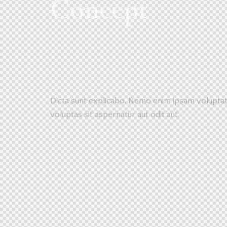
Concept
Dicta sunt explicabo. Nemo enim ipsam volupta
voluptas sit aspernatur aut odit aut.