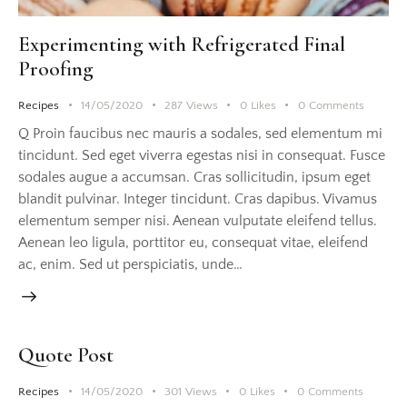
Experimenting with Refrigerated Final
Proofing
Recipes
14/05/2020
287
Views
0
Likes
0
Comments
Q Proin faucibus nec mauris a sodales, sed elementum mi
tincidunt. Sed eget viverra egestas nisi in consequat. Fusce
sodales augue a accumsan. Cras sollicitudin, ipsum eget
blandit pulvinar. Integer tincidunt. Cras dapibus. Vivamus
elementum semper nisi. Aenean vulputate eleifend tellus.
Aenean leo ligula, porttitor eu, consequat vitae, eleifend
ac, enim. Sed ut perspiciatis, unde…
Quote Post
Recipes
14/05/2020
301
Views
0
Likes
0
Comments